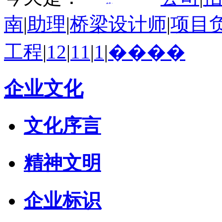
南
|
助理
|
桥梁设计师
|
项目
工程
|
12
|
11
|
1
|
����
企业文化
文化序言
精神文明
企业标识